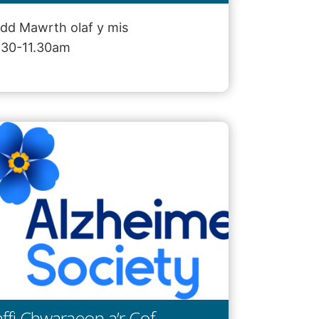
dd Mawrth olaf y mis
.30-11.30am
ffi Chwaraeon a’r Cof