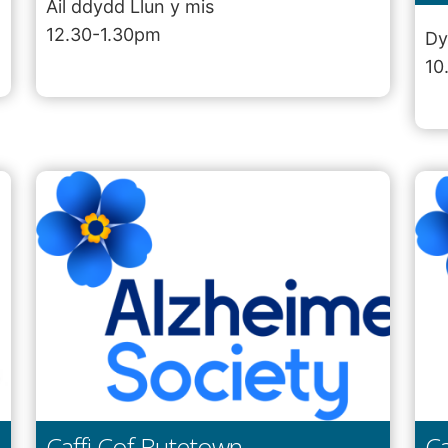
Ail ddydd Llun y mis
12.30-1.30pm
Dy
10
Caffi Cof Butetown
Ca