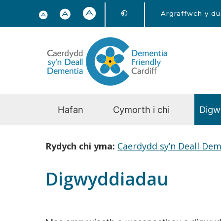
Argraffwch y d
Hafan
Cymorth i chi
Digw
Rydych chi yma:
Caerdydd sy’n Deall Dem
Digwyddiadau