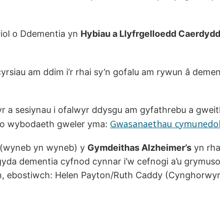
riol o Ddementia yn
Hybiau a Llyfrgelloedd Caerdyd
yrsiau am ddim i’r rhai sy’n gofalu am rywun â dement
r a sesiynau i ofalwyr ddysgu am gyfathrebu a gweit
Gwasanaethau cymunedol 
 o wybodaeth gweler yma:
 (wyneb yn wyneb) y
Gymdeithas Alzheimer’s
yn rha
w gyda dementia cyfnod cynnar i’w cefnogi a’u grymuso
eth, ebostiwch: Helen Payton/Ruth Caddy (Cynghorwy