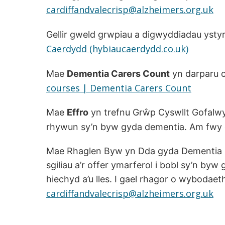
cardiffandvalecrisp@alzheimers.org.uk
Gellir gweld grwpiau a digwyddiadau ysty
Caerdydd (hybiaucaerdydd.co.uk)
Mae
Dementia Carers Count
yn darparu c
courses | Dementia Carers Count
Mae
Effro
yn trefnu Grŵp Cyswllt Gofalwy
rhywun sy’n byw gyda dementia. Am fwy
Mae Rhaglen Byw yn Dda gyda Dementia
sgiliau a’r offer ymarferol i bobl sy’n by
hiechyd a’u lles. I gael rhagor o wyboda
cardiffandvalecrisp@alzheimers.org.uk