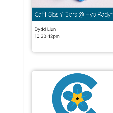
Caffi Glas Y Gors @ Hyb Radyr
Dydd Llun
10.30-12pm