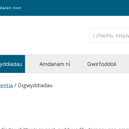
udalen hon
yddiadau
Amdanam ni
Gwirfoddoli
entia
/
Digwyddiadau