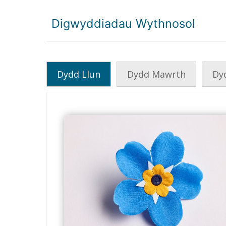
Digwyddiadau Wythnosol
Dydd Llun
Dydd Mawrth
Dy