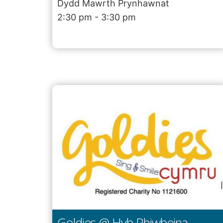
Dydd Mawrth Prynhawnat
2:30 pm - 3:30 pm
Goldies @ Hyb Rhiwbeina