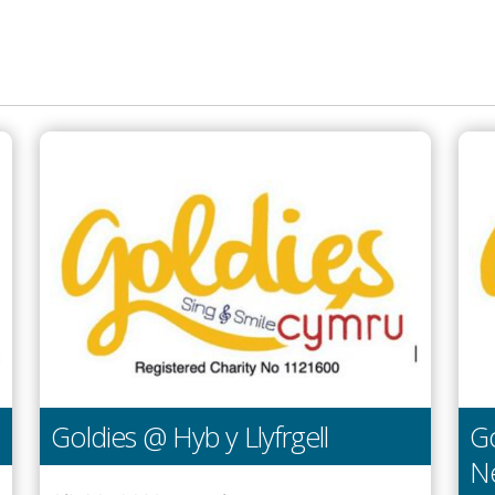
Goldies @ Hyb y Llyfrgell
Go
N