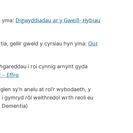
Digwyddiadau ar y Gweill- Hybiau
d
yma:
Our
ia, gellir gweld y cyrsiau hyn yma:
hgareddau i roi cynnig arnynt gyda
– Effro
glen sy’n anelu at roi’r wybodaeth, y
 i gymryd rôl weithredol wrth reoli eu
r Dementia)