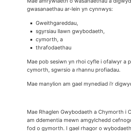
Mae amrywiaeth o wasanaethau a digwyddia
gwasanaethau ar-lein yn cynnwys:
Gweithgareddau,
sgyrsiau llawn gwybodaeth,
cymorth, a
thrafodaethau
Mae pob sesiwn yn rhoi cyfle i ofalwyr a
cymorth, sgwrsio a rhannu profiadau.
Mae manylion am gael mynediad i’r digwy
Mae Rhaglen Gwybodaeth a Chymorth i O
am ddementia mewn amgylchedd cefnogol a 
fod o gymorth. I gael rhagor o wybodae