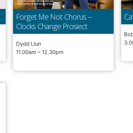
Forget Me Not Chorus –
Caf
Clocks Change Prosiect
Bob
3.0
Dydd Llun
11.00am – 12.30pm