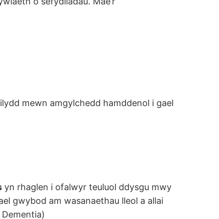
wiaeth o sefydliadau. Mae’r
i gilydd mewn amgylchedd hamddenol i gael
s
yn rhaglen i ofalwyr teuluol ddysgu mwy
el gwybod am wasanaethau lleol a allai
r Dementia)