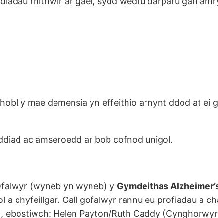
dau rhithwir ar gael, sydd wedi’u darparu gan amry
 phobl y mae demensia yn effeithio arnynt ddod at e
ddiad ac amseroedd ar bob cofnod unigol.
falwyr (wyneb yn wyneb) y
Gymdeithas Alzheimer’
chyfeillgar. Gall gofalwyr rannu eu profiadau a cha
th, ebostiwch: Helen Payton/Ruth Caddy (Cynghorwy