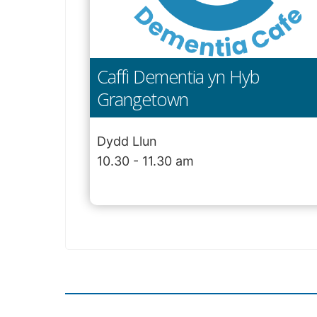
Caffi Dementia yn Hyb
Grangetown
Dydd Llun
10.30 - 11.30 am