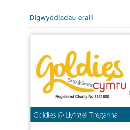
Digwyddiadau eraill
Goldies @ Llyfrgell Treganna