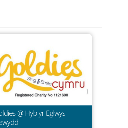
ldies @ Hyb yr Eglwys
ewydd