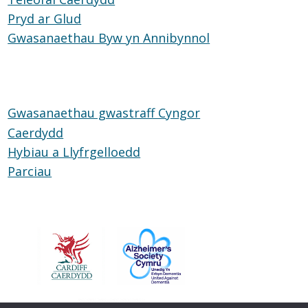
Pryd ar Glud
Pryd
Caerdydd
Gwasanaethau Byw yn Annibynnol
ar
Gwasanaethau
Glud
Byw
yn
Annibynnol
Gwasanaethau gwastraff Cyngor
Caerdydd
Hybiau a Llyfrgelloedd
Hybiau
Parciau
Parciau
a
Llyfrgelloedd