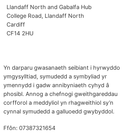
Llandaff North and Gabalfa Hub
College Road, Llandaff North
Cardiff
CF14 2HU
Yn darparu gwasanaeth seibiant i hyrwyddo
ymgysylltiad, symudedd a symbyliad yr
ymennydd i gadw annibyniaeth cyhyd â
phosibl. Annog a chefnogi gweithgareddau
corfforol a meddyliol yn rhagweithiol sy’n
cynnal symudedd a galluoedd gwybyddol.
Ffôn: 07387321654