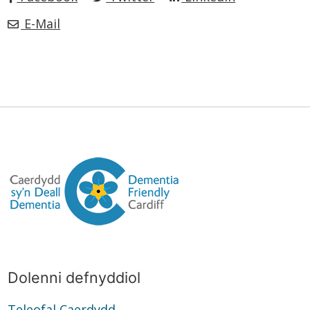
E-Mail
Dolenni defnyddiol
Teleofal Caerdydd
Teleofal