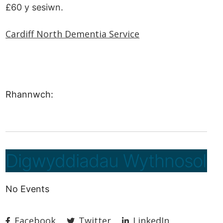
£60 y sesiwn.
Cardiff North Dementia Service
Rhannwch:
Digwyddiadau Wythnosol
No Events
Facebook
Twitter
LinkedIn