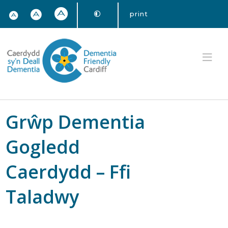
print
Grŵp Dementia
Gogledd
Caerdydd – Ffi
Taladwy