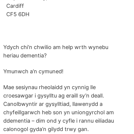
Cardiff
CF5 6DH
Ydych chi’n chwilio am help wrth wynebu
heriau dementia?
Ymunwch a’n cymuned!
Mae sesiynau rheolaidd yn cynnig lle
croesawgar i gysylltu ag eraill sy’n deall.
Canolbwyntir ar gysylltiad, llawenydd a
chyfeillgarwch heb son yn uniongyrchol am
ddementia – dim ond y cyfle i rannu eiliadau
calonogol gyda’n gilydd trwy gan.