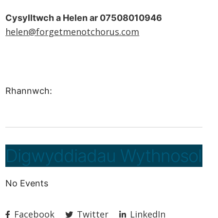
Cysylltwch a Helen ar 07508010946
helen@forgetmenotchorus.com
Rhannwch:
Digwyddiadau Wythnosol
No Events
Facebook
Twitter
LinkedIn