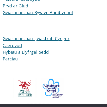
Pryd ar Glud
Pryd
Caerdydd
Gwasanaethau Byw yn Annibynnol
ar
Gwasanaethau
Glud
Byw
yn
Annibynnol
Gwasanaethau gwastraff Cyngor
Caerdydd
Hybiau a Llyfrgelloedd
Hybiau
Parciau
Parciau
a
Llyfrgelloedd