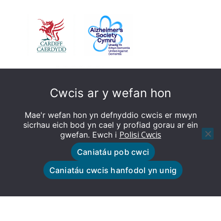
Cwcis ar y wefan hon
Mae'r wefan hon yn defnyddio cwcis er mwyn
sicrhau eich bod yn cael y profiad gorau ar ein
Polisi Cwcis
gwefan. Ewch i
Caniatáu pob cwci
© Caerdydd sy’n Deall Dementia - Gwefan wedi'i
Caniatáu cwcis hanfodol yn unig
gynllunio gan Tȋm y We Cyngor Caerdydd
Polisi Cwcis
Polisi Preifatrwydd