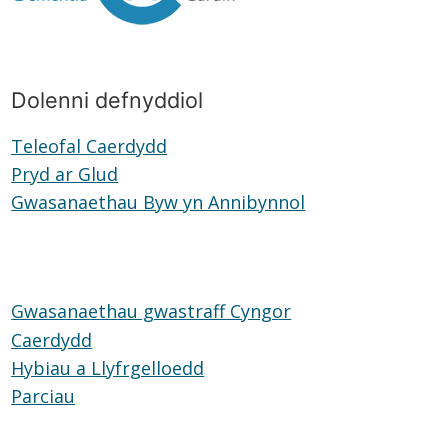
Dolenni defnyddiol
Teleofal Caerdydd
Teleofal
Pryd ar Glud
Pryd
Caerdydd
Gwasanaethau Byw yn Annibynnol
ar
Gwasanaethau
Glud
Byw
yn
Annibynnol
Gwasanaethau gwastraff Cyngor
Caerdydd
Hybiau a Llyfrgelloedd
Hybiau
Parciau
Parciau
a
Llyfrgelloedd