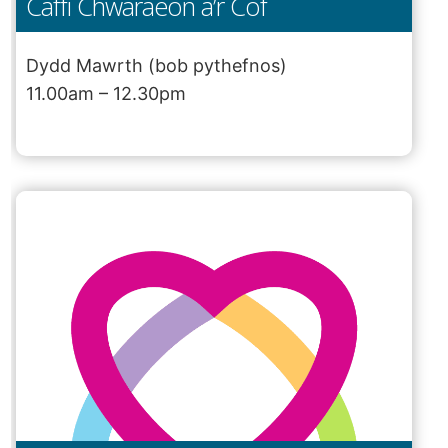
Caffi Chwaraeon a’r Cof
Dydd Mawrth (bob pythefnos)
11.00am – 12.30pm