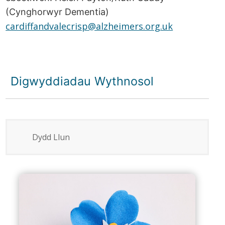
(Cynghorwyr Dementia)
cardiffandvalecrisp@alzheimers.org.uk
Digwyddiadau Wythnosol
Dydd Llun