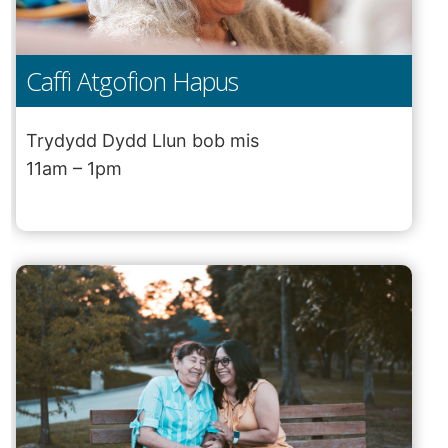
Caffi Atgofion Hapus
Trydydd Dydd Llun bob mis
11am – 1pm