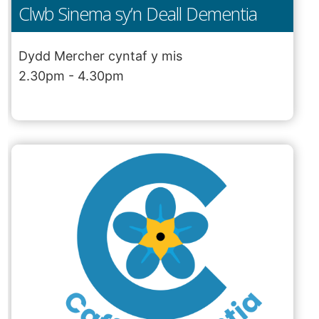
Clwb Sinema sy’n Deall Dementia
Dydd Mercher cyntaf y mis
2.30pm - 4.30pm