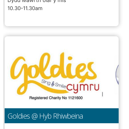
Dydd Mawrth olaf y mis
10.30-11.30am
Goldies @ Hyb Rhiwbeina