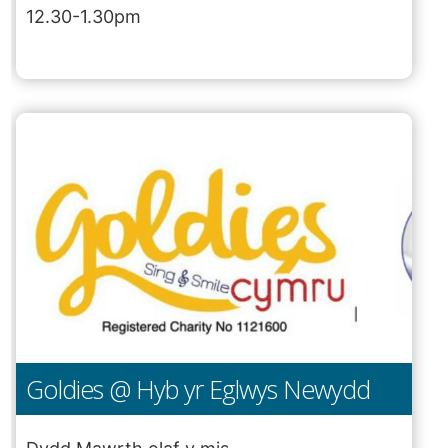
12.30-1.30pm
Goldies @ Hyb yr Eglwys Newydd