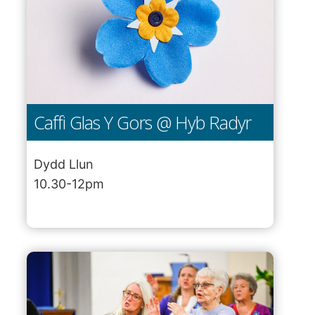
Caffi Glas Y Gors @ Hyb Radyr
Dydd Llun
10.30-12pm