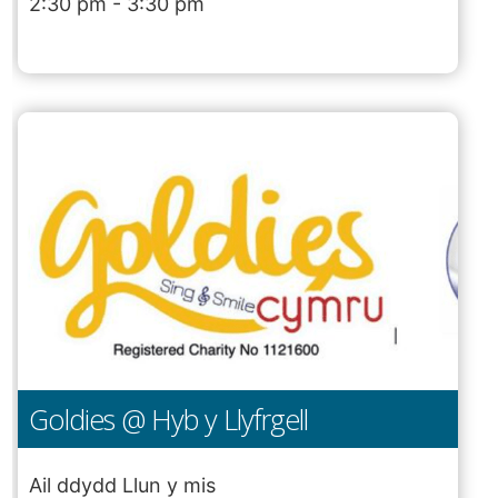
2:30 pm - 3:30 pm
Goldies @ Hyb y Llyfrgell
Ail ddydd Llun y mis