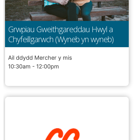
Grwpiau Gweithgareddau Hwyl a
Chyfeillgarwch (Wyneb yn wyneb)
Ail ddydd Mercher y mis
10:30am - 12:00pm