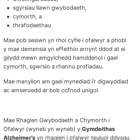
sgyrsiau llawn gwybodaeth,
cymorth, a
thrafodaethau
Mae pob sesiwn yn rhoi cyfle i ofalwyr a phobl
y mae demensia yn effeithio arnynt ddod at ei
gilydd mewn amgylchedd hamddenol i gael
cymorth, sgwrsio a rhannu profiadau.
Mae manylion am gael mynediad i’r digwyddiad
ac amseroedd ar bob cofnod unigol.
Mae Rhaglen Gwybodaeth a Chymorth i
Ofalwyr (wyneb yn wyneb) y
Gymdeithas
Alzheimer’s
yn rhaglen i ofalwyr teuluol ddysgu