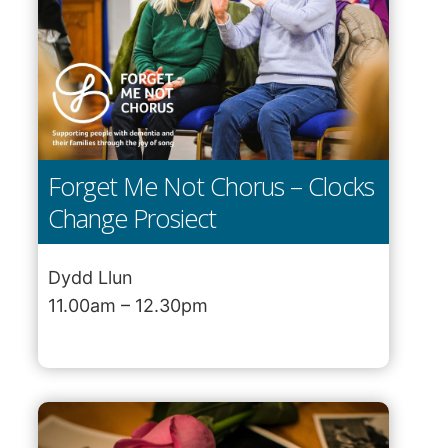
Forget Me Not Chorus – Clocks
Change Prosiect
Dydd Llun
11.00am – 12.30pm