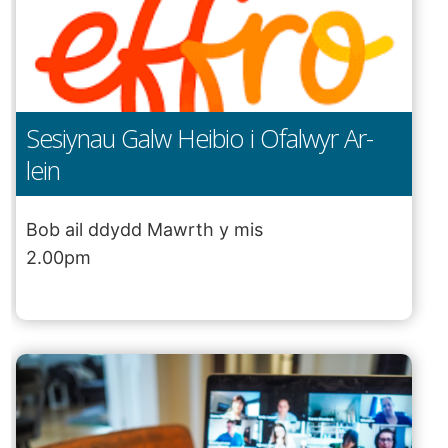
Sesiynau Galw Heibio i Ofalwyr Ar-
lein
Bob ail ddydd Mawrth y mis
2.00pm