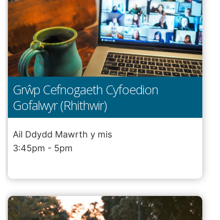
Grŵp Cefnogaeth Cyfoedion
Gofalwyr (Rhithwir)
Ail Ddydd Mawrth y mis
3:45pm - 5pm