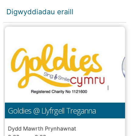
Digwyddiadau eraill
Goldies @ Llyfrgell Treganna
Dydd Mawrth Prynhawnat