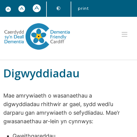
print
Digwyddiadau
Mae amrywiaeth o wasanaethau a
digwyddiadau rhithwir ar gael, sydd wedi’u
darparu gan amrywiaeth o sefydliadau. Mae’r
gwasanaethau ar-lein yn cynnwys:
Gweithgareddau,