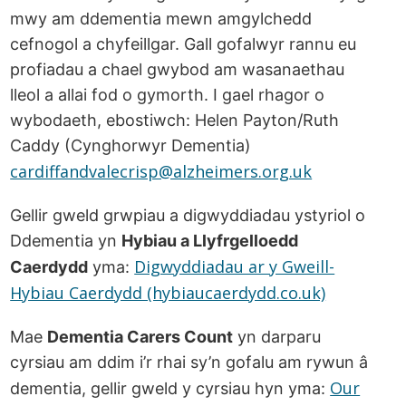
mwy am ddementia mewn amgylchedd
cefnogol a chyfeillgar. Gall gofalwyr rannu eu
profiadau a chael gwybod am wasanaethau
lleol a allai fod o gymorth. I gael rhagor o
wybodaeth, ebostiwch: Helen Payton/Ruth
Caddy (Cynghorwyr Dementia)
cardiffandvalecrisp@alzheimers.org.uk
Gellir gweld grwpiau a digwyddiadau ystyriol o
Ddementia yn
Hybiau a Llyfrgelloedd
Digwyddiadau ar y Gweill-
Caerdydd
yma:
Hybiau Caerdydd (hybiaucaerdydd.co.uk)
Mae
Dementia Carers Count
yn darparu
cyrsiau am ddim i’r rhai sy’n gofalu am rywun â
Our
dementia, gellir gweld y cyrsiau hyn yma: