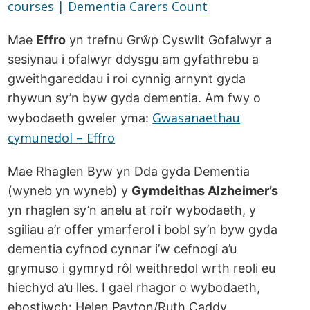
courses | Dementia Carers Count
Mae
Effro
yn trefnu Grŵp Cyswllt Gofalwyr a
sesiynau i ofalwyr ddysgu am gyfathrebu a
gweithgareddau i roi cynnig arnynt gyda
rhywun sy’n byw gyda dementia. Am fwy o
Gwasanaethau
wybodaeth gweler yma:
cymunedol – Effro
Mae Rhaglen Byw yn Dda gyda Dementia
(wyneb yn wyneb) y
Gymdeithas Alzheimer’s
yn rhaglen sy’n anelu at roi’r wybodaeth, y
sgiliau a’r offer ymarferol i bobl sy’n byw gyda
dementia cyfnod cynnar i’w cefnogi a’u
grymuso i gymryd rôl weithredol wrth reoli eu
hiechyd a’u lles. I gael rhagor o wybodaeth,
ebostiwch: Helen Payton/Ruth Caddy