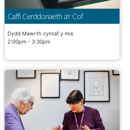
Caffi Cerddoriaeth a’r Cof
Dydd Mawrth cyntaf y mis
2:00pm - 3:30pm