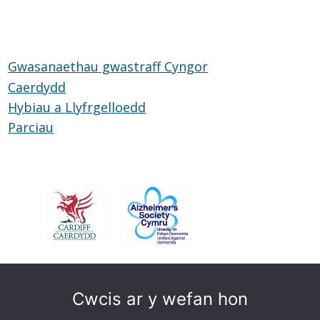
Glud
Byw
yn
Annibynnol
Gwasanaethau gwastraff Cyngor
Caerdydd
Hybiau a Llyfrgelloedd
Hybiau
Parciau
Parciau
a
Llyfrgelloedd
Cwcis ar y wefan hon