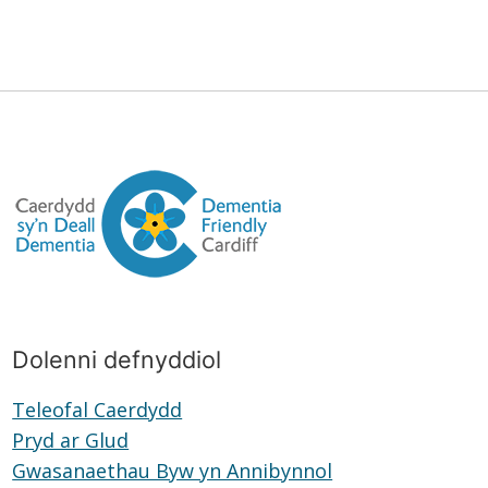
Dolenni defnyddiol
Teleofal Caerdydd
Teleofal
Pryd ar Glud
Pryd
Caerdydd
Gwasanaethau Byw yn Annibynnol
ar
Gwasanaethau