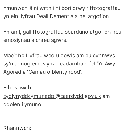
Ymunwch â ni wrth i ni bori drwy’r ffotograffau
yn ein llyfrau Deall Dementia a hel atgofion.
Yn aml, gall ffotograffau sbarduno atgofion neu
emosiynau a chreu sgwrs.
Mae’r holl lyfrau wedi’u dewis am eu cynnwys
sy’n annog emosiynau cadarnhaol fel ‘Yr Awyr
Agored a ‘Gemau o blentyndod’.
E-bostiwch
cydlynyddcymunedol@caerdydd.gov.uk
am
ddolen i ymuno.
Rhannwch: