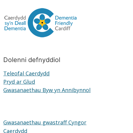
Dolenni defnyddiol
Teleofal Caerdydd
Teleofal
Pryd ar Glud
Pryd
Caerdydd
Gwasanaethau Byw yn Annibynnol
ar
Gwasanaethau
Glud
Byw
yn
Annibynnol
Gwasanaethau gwastraff Cyngor
Caerdydd