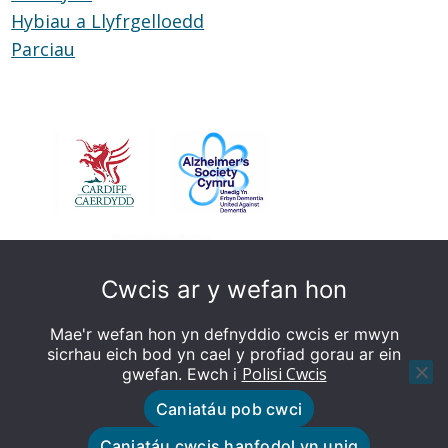
Hybiau a Llyfrgelloedd
Hybiau
Parciau
Parciau
a
Llyfrgelloedd
Cwcis ar y wefan hon
Mae'r wefan hon yn defnyddio cwcis er mwyn
sicrhau eich bod yn cael y profiad gorau ar ein
Polisi Cwcis
gwefan. Ewch i
Caniatáu pob cwci
© Caerdydd sy’n Deall Dementia - Gwefan wedi'i
Caniatáu cwcis hanfodol yn unig