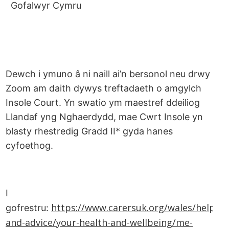
Gofalwyr Cymru
Dewch i ymuno â ni naill ai’n bersonol neu drwy
Zoom am daith dywys treftadaeth o amgylch
Insole Court. Yn swatio ym maestref ddeiliog
Llandaf yng Nghaerdydd, mae Cwrt Insole yn
blasty rhestredig Gradd II* gyda hanes
cyfoethog.
I
https://www.carersuk.org/wales/help-
gofrestru:
and-advice/your-health-and-wellbeing/me-