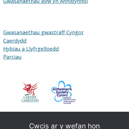
Gwasanaethau Byw yn Annibynnol
ar
Gwasanaethau
Glud
Byw
yn
Annibynnol
Gwasanaethau gwastraff Cyngor
Caerdydd
Hybiau a Llyfrgelloedd
Hybiau
Parciau
Parciau
a
Llyfrgelloedd
Cwcis ar y wefan hon