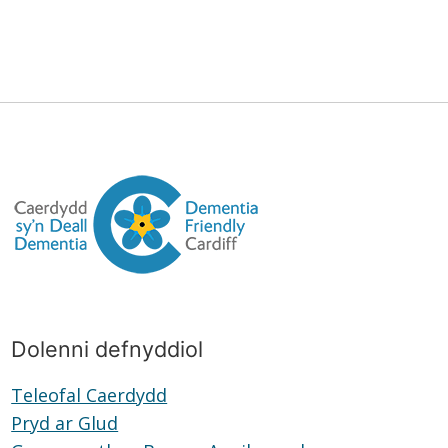
Dolenni defnyddiol
Teleofal Caerdydd
Teleofal
Pryd ar Glud
Pryd
Caerdydd