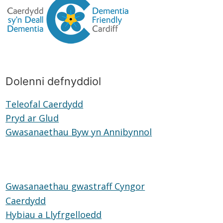
Dolenni defnyddiol
Teleofal Caerdydd
Teleofal
Pryd ar Glud
Pryd
Caerdydd
Gwasanaethau Byw yn Annibynnol
ar
Gwasanaethau
Glud
Byw
yn
Annibynnol
Gwasanaethau gwastraff Cyngor
Caerdydd
Hybiau a Llyfrgelloedd
Hybiau