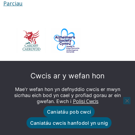
Parciau
Parciau
a
Llyfrgelloedd
Cwcis ar y wefan hon
Mae'r wefan hon yn defnyddio cwcis er mwyn
sicrhau eich bod yn cael y profiad gorau ar ein
Polisi Cwcis
gwefan. Ewch i
Caniatáu pob cwci
© Caerdydd sy’n Deall Dementia - Gwefan wedi'i
Caniatáu cwcis hanfodol yn unig
gynllunio gan Tȋm y We Cyngor Caerdydd
Polisi Cwcis
Polisi Preifatrwydd