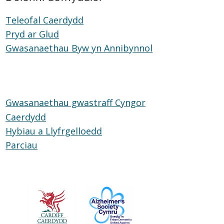
Teleofal Caerdydd
Teleofal
Pryd ar Glud
Pryd
Caerdydd
Gwasanaethau Byw yn Annibynnol
ar
Gwasanaethau
Glud
Byw
yn
Annibynnol
Gwasanaethau gwastraff Cyngor
Caerdydd
Hybiau a Llyfrgelloedd
Hybiau
Parciau
Parciau
a
Llyfrgelloedd