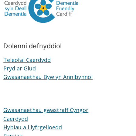
Dolenni defnyddiol
Teleofal Caerdydd
Teleofal
Pryd ar Glud
Pryd
Caerdydd
Gwasanaethau Byw yn Annibynnol
ar
Gwasanaethau
Glud
Byw
yn
Annibynnol
Gwasanaethau gwastraff Cyngor
Caerdydd
Hybiau a Llyfrgelloedd
Hybiau
Parciau
Parciau
a