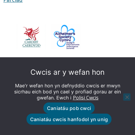
Llyfrgelloedd
Cwcis ar y wefan hon
Mae'r wefan hon yn defnyddio cwcis er mwyn
sicrhau eich bod yn cael y profiad gorau ar ein
Polisi Cwcis
gwefan. Ewch i
Caniatáu pob cwci
© Caerdydd sy’n Deall Dementia - Gwefan wedi'i
Caniatáu cwcis hanfodol yn unig
gynllunio gan Tȋm y We Cyngor Caerdydd
Polisi Cwcis
Polisi Preifatrwydd