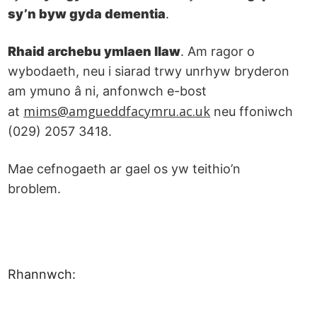
sy’n byw gyda dementia
.
Rhaid archebu ymlaen llaw
. Am ragor o
wybodaeth, neu i siarad trwy unrhyw bryderon
am ymuno â ni, anfonwch e-bost
mims@amgueddfacymru.ac.uk
at
neu ffoniwch
(029) 2057 3418.
Mae cefnogaeth ar gael os yw teithio’n
broblem.
Rhannwch: