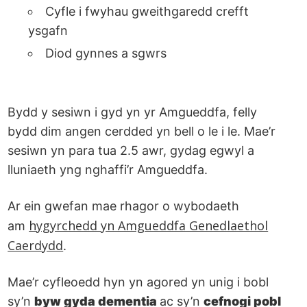
Cyfle i fwyhau gweithgaredd crefft
ysgafn
Diod gynnes a sgwrs
Bydd y sesiwn i gyd yn yr Amgueddfa, felly
bydd dim angen cerdded yn bell o le i le. Mae’r
sesiwn yn para tua 2.5 awr, gydag egwyl a
lluniaeth yng nghaffi’r Amgueddfa.
Ar ein gwefan mae rhagor o wybodaeth
⁠hygyrchedd yn Amgueddfa Genedlaethol
am
Caerdydd
.
Mae’r cyfleoedd hyn yn agored yn unig i bobl
sy’n
byw gyda dementia
ac sy’n
cefnogi pobl