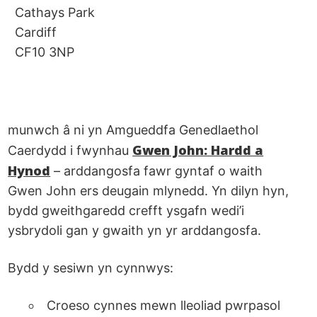
Cathays Park
Cardiff
CF10 3NP
munwch â ni yn Amgueddfa Genedlaethol
Gwen John: Hardd a
Caerdydd i fwynhau
Hynod
– arddangosfa fawr gyntaf o waith
Gwen John ers deugain mlynedd. Yn dilyn hyn,
bydd gweithgaredd crefft ysgafn wedi’i
ysbrydoli gan y gwaith yn yr arddangosfa.
Bydd y sesiwn yn cynnwys:
Croeso cynnes mewn lleoliad pwrpasol