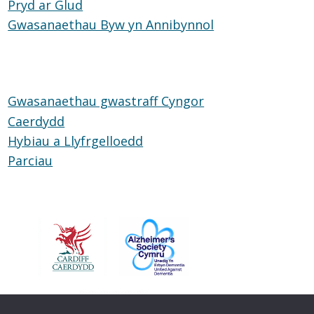
Pryd ar Glud
Pryd
Caerdydd
Gwasanaethau Byw yn Annibynnol
ar
Gwasanaethau
Glud
Byw
yn
Annibynnol
Gwasanaethau gwastraff Cyngor
Caerdydd
Hybiau a Llyfrgelloedd
Hybiau
Parciau
Parciau
a
Llyfrgelloedd