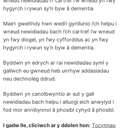
wneud newidiadau i’r cartref i’w wneud yn fwy
hygyrch i rywun sy’n byw â dementia
Mae’r gweithdy hwn wedi’i gynllunio i’ch helpu i
wneud newidiadau bach i’ch cartref i’w wneud
yn fwy diogel, yn fwy cyfforddus ac yn fwy
hygyrch i rywun sy’n byw â dementia.
Byddwn yn edrych ar rai newidiadau syml y
gallwch eu gwneud heb unrhyw addasiadau
neu dechnoleg ddrud.
Byddwn yn canolbwyntio ar sut y gall
newidiadau bach helpu i alluogi eich anwylyd i
fod mor annibynnol â phosibl cyhyd â phosibl.
Tocynnau
I gadw lle, cliciwch ar y ddolen hon: