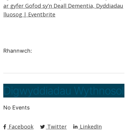
ar gyfer Gofod sy’n Deall Dementia, Dyddiadau
lluosog | Eventbrite
Rhannwch:
Digwyddiadau Wythnosol
No Events
Facebook
Twitter
LinkedIn