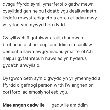
dysgu ffyrdd syml, ymarferol o gadw mewn
cysylltiad gan helpu i ddatblygu dealltwriaeth,
lleddfu rhwystredigaeth a chreu eiliadau mwy
ystyrlon ym mywyd bob dydd.
Cysylltwch â gofalwyr eraill, rhannwch
brofiadau a chael copi am ddim o’n canllaw
dementia llawn awgrymiadau ymarferol i’ch
helpu i gyfathrebu’n haws ac yn hyderus
gyda’ch anwyliaid.
Dysgwch beth sy’n digwydd yn yr ymennydd a
ffyrdd o gefnogi person wrth i’w anghenion
corfforol ac emosiynol esblygu.
Mae angen cadw lle
– i gadw lle am ddim