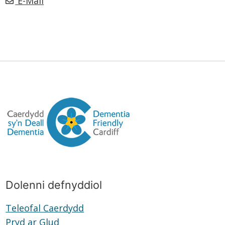
E-Mail
Dolenni defnyddiol
Teleofal Caerdydd
Teleofal
Pryd ar Glud
Pryd
Caerdydd