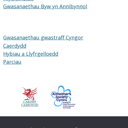
Gwasanaethau Byw yn Annibynnol
ar
Gwasanaethau
Glud
Byw
yn
Annibynnol
Gwasanaethau gwastraff Cyngor
Caerdydd
Hybiau a Llyfrgelloedd
Hybiau
Parciau
Parciau
a
Llyfrgelloedd