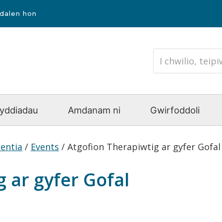
udalen hon
yddiadau
Amdanam ni
Gwirfoddoli
entia
/
Events
/
Atgofion Therapiwtig ar gyfer Gofa
 ar gyfer Gofal