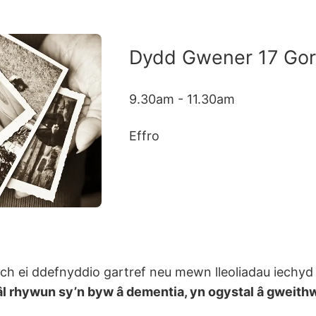
Dydd Gwener 17 Gor
9.30am - 11.30am
Effro
lwch ei ddefnyddio gartref neu mewn lleoliadau iechy
-dâl rhywun sy’n byw â dementia, yn ogystal â gweit