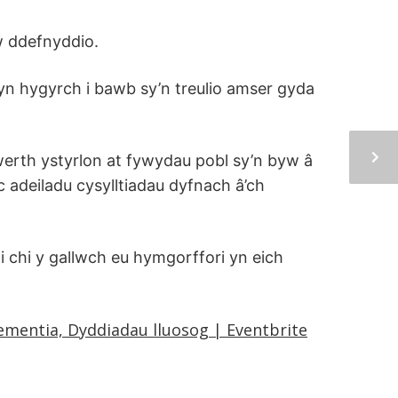
’w ddefnyddio.
yn hygyrch i bawb sy’n treulio amser gyda
rth ystyrlon at fywydau pobl sy’n byw â
c adeiladu cysylltiadau dyfnach â’ch
 chi y gallwch eu hymgorffori yn eich
ementia, Dyddiadau lluosog | Eventbrite