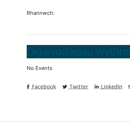
Rhannwch:
Digwyddiadau Wythno
No Events
Facebook
Twitter
LinkedIn