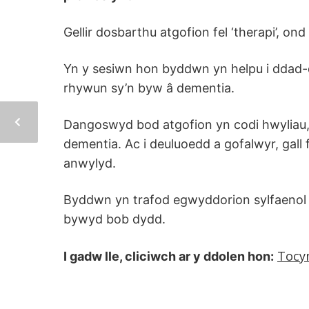
Gellir dosbarthu atgofion fel ‘therapi’, o
Yn y sesiwn hon byddwn yn helpu i ddad-d
rhywun sy’n byw â dementia.
Dangoswyd bod atgofion yn codi hwyliau,
dementia. Ac i deuluoedd a gofalwyr, gall 
anwylyd.
Byddwn yn trafod egwyddorion sylfaenol a
bywyd bob dydd.
Tocyn
I gadw lle, cliciwch ar y ddolen hon: