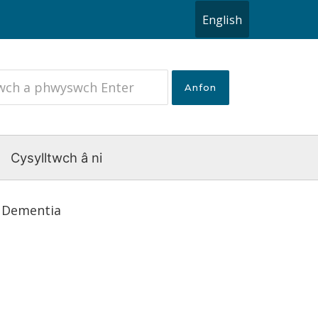
English
Cysylltwch â ni
l Dementia