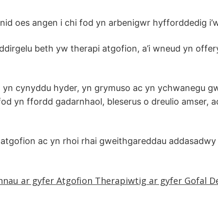
nd nid oes angen i chi fod yn arbenigwr hyfforddedig i
dirgelu beth yw therapi atgofion, a’i wneud yn offer
 yn cynyddu hyder, yn grymuso ac yn ychwanegu gwe
fod yn ffordd gadarnhaol, bleserus o dreulio amser, a
tgofion ac yn rhoi rhai gweithgareddau addasadwy i
nau ar gyfer Atgofion Therapiwtig ar gyfer Gofal D