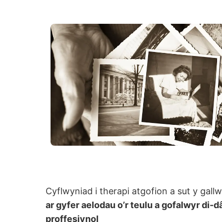
Cyflwyniad i therapi atgofion a sut y gal
ar gyfer aelodau o’r teulu a gofalwyr di
proffesiynol