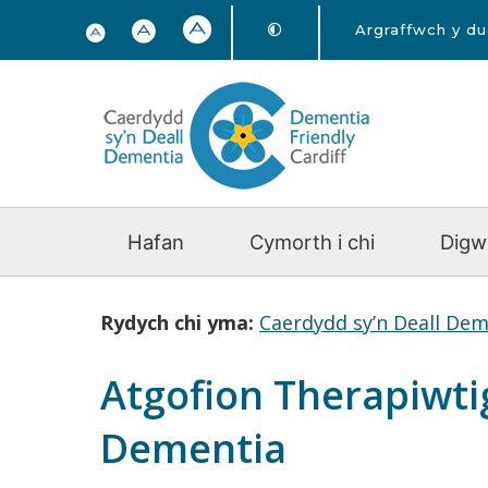
Argraffwch y d
Hafan
Cymorth i chi
Digw
Rydych chi yma:
Caerdydd sy’n Deall Dem
Atgofion Therapiwtig
Dementia