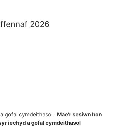
ffennaf 2026
d a gofal cymdeithasol.
Mae’r sesiwn hon
hwyr iechyd a gofal cymdeithasol