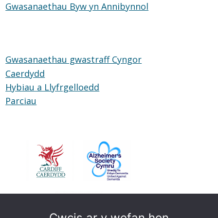
Gwasanaethau Byw yn Annibynnol
ar
Gwasanaethau
Glud
Byw
yn
Annibynnol
Gwasanaethau gwastraff Cyngor
Caerdydd
Hybiau a Llyfrgelloedd
Hybiau
Parciau
Parciau
a
Llyfrgelloedd
Cwcis ar y wefan hon