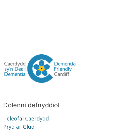
Dolenni defnyddiol
Teleofal Caerdydd
Teleofal
Pryd ar Glud
Pryd
Caerdydd