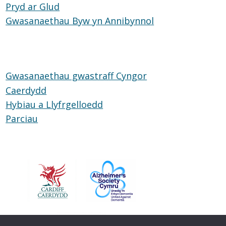
Pryd ar Glud
Pryd
Caerdydd
Gwasanaethau Byw yn Annibynnol
ar
Gwasanaethau
Glud
Byw
yn
Annibynnol
Gwasanaethau gwastraff Cyngor
Caerdydd
Hybiau a Llyfrgelloedd
Hybiau
Parciau
Parciau
a
Llyfrgelloedd