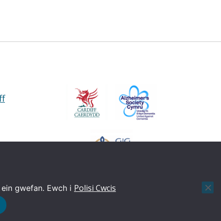
ff
ybiau
lyfrgelloedd
Polisi Cwcis
 ein gwefan. Ewch i
g