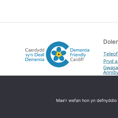
Dolen
Teleof
Pryd a
Gwasa
Annib
Mae'r wefan hon yn defnyddio 