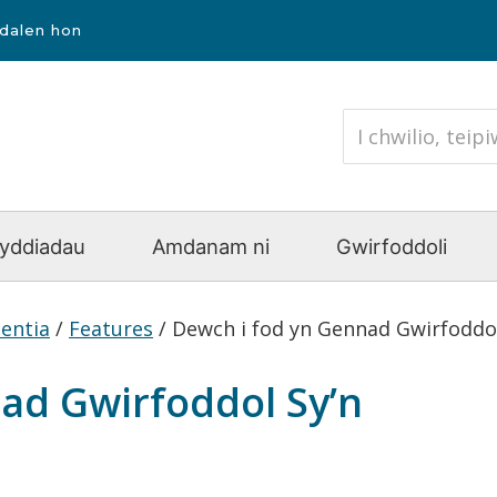
udalen hon
yddiadau
Amdanam ni
Gwirfoddoli
entia
/
Features
/
Dewch i fod yn Gennad Gwirfoddol
ad Gwirfoddol Sy’n