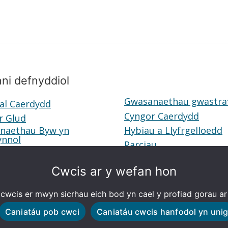
ni defnyddiol
Gwasanaethau gwastra
al Caerdydd
Teleofal
Cyngor Caerdydd
r Glud
Pryd
Caerdydd
naethau Byw yn
Hybiau a Llyfrgelloedd
H
ar
Gwasanaethau
ynnol
Parciau
Parciau
a
Glud
Byw
L
yn
Cwcis ar y wefan hon
Annibynnol
cwcis er mwyn sicrhau eich bod yn cael y profiad gorau ar
Caniatáu pob cwci
Caniatáu cwcis hanfodol yn uni