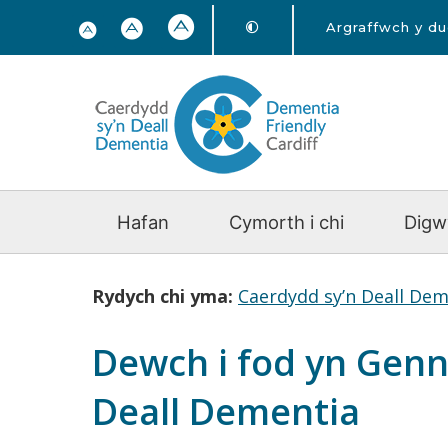
Argraffwch y d
Hafan
Cymorth i chi
Digw
Rydych chi yma:
Caerdydd sy’n Deall Dem
Dewch i fod yn Genn
Deall Dementia