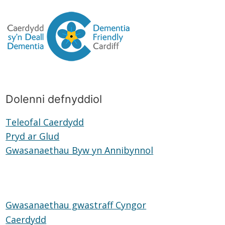
Dolenni defnyddiol
Teleofal Caerdydd
Teleofal
Pryd ar Glud
Pryd
Caerdydd
Gwasanaethau Byw yn Annibynnol
ar
Gwasanaethau
Glud
Byw
yn
Annibynnol
Gwasanaethau gwastraff Cyngor
Caerdydd