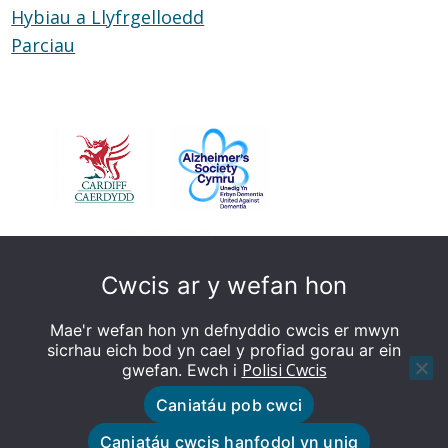
Hybiau a Llyfrgelloedd
Hybiau
Parciau
Parciau
a
Llyfrgelloedd
Cwcis ar y wefan hon
Mae'r wefan hon yn defnyddio cwcis er mwyn
sicrhau eich bod yn cael y profiad gorau ar ein
Polisi Cwcis
gwefan. Ewch i
Caniatáu pob cwci
© Caerdydd sy’n Deall Dementia - Gwefan wedi'i
Caniatáu cwcis hanfodol yn unig