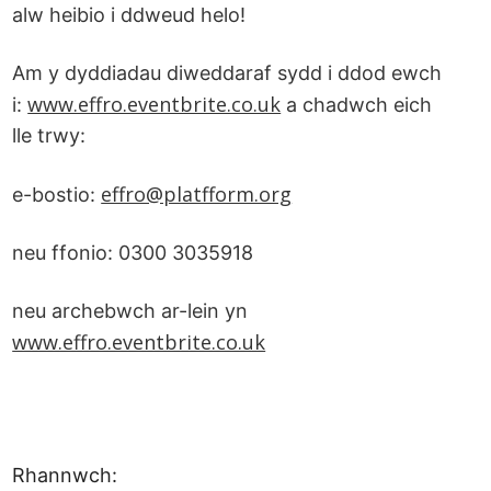
alw heibio i ddweud helo!
Am y dyddiadau diweddaraf sydd i ddod ewch
www.effro.eventbrite.co.uk
i:
a chadwch eich
lle trwy:
effro@platfform.org
e-bostio:
neu ffonio: 0300 3035918
neu archebwch ar-lein yn
www.effro.eventbrite.co.uk
Rhannwch: