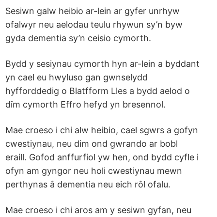
Sesiwn galw heibio ar-lein ar gyfer unrhyw
ofalwyr neu aelodau teulu rhywun sy’n byw
gyda dementia sy’n ceisio cymorth.
Bydd y sesiynau cymorth hyn ar-lein a byddant
yn cael eu hwyluso gan gwnselydd
hyfforddedig o Blatfform Lles a bydd aelod o
dîm cymorth Effro hefyd yn bresennol.
Mae croeso i chi alw heibio, cael sgwrs a gofyn
cwestiynau, neu dim ond gwrando ar bobl
eraill. Gofod anffurfiol yw hen, ond bydd cyfle i
ofyn am gyngor neu holi cwestiynau mewn
perthynas â dementia neu eich rôl ofalu.
Mae croeso i chi aros am y sesiwn gyfan, neu